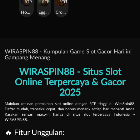
RTP
86%
RTP
89%
RTP
95%
House of Lions Megaways Jackpot Play
Egg Rush Jackpot Play
Crown of Fire Jackpot Play
WIRASPIN88 - Kumpulan Game Slot Gacor Hari ini
Gampang Menang
WIRASPIN88 - Situs Slot
Online Terpercaya & Gacor
2025
Mainkan ratusan permainan slot online dengan RTP tinggi di
WiraSpin88
.
Daftar mudah, transaksi cepat, dan bonus menarik setiap hari menanti Anda.
Rasakan sensasi maxwin hanya di situs slot terpercaya Indonesia –
WIRASPIN88.
🔥 Fitur Unggulan: