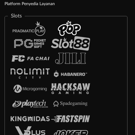
Platform Penyedia Layanan
Slots