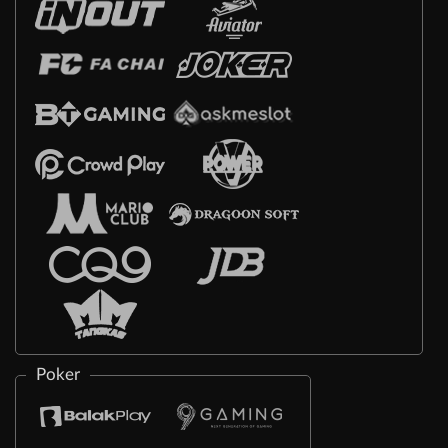
Poker