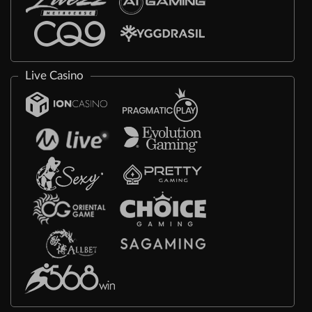
Live Casino