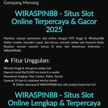
Gampang Menang
WIRASPIN88 - Situs Slot
Online Terpercaya & Gacor
2025
Mainkan ratusan permainan slot online dengan RTP tinggi di
WiraSpin88
.
Daftar mudah, transaksi cepat, dan bonus menarik setiap hari menanti Anda.
Rasakan sensasi maxwin hanya di situs slot terpercaya Indonesia –
WIRASPIN88.
🔥 Fitur Unggulan:
Winrate tinggi & slot gacor setiap hari
Deposit mulai Rp20.000 via bank & e-wallet
Permainan lengkap: Slot, Casino, Poker, Sports
Layanan 24 jam & customer service ramah
🎯 Daftar sekarang di
WIRASPIN88
dan raih jackpot besar hari ini!
WIRASPIN88 - Situs Slot
Online Lengkap & Terpercaya