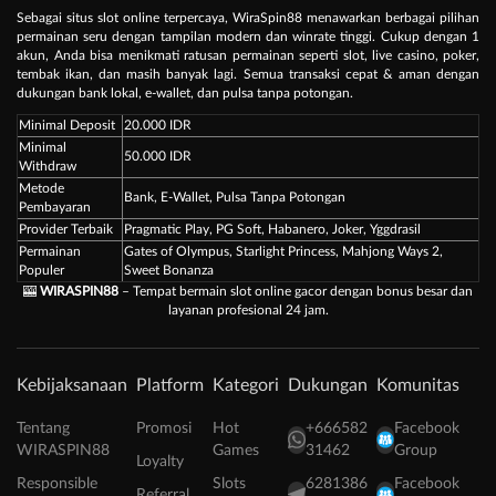
Sebagai situs slot online terpercaya,
WiraSpin88
menawarkan berbagai pilihan
permainan seru dengan tampilan modern dan winrate tinggi. Cukup dengan 1
akun, Anda bisa menikmati ratusan permainan seperti slot, live casino, poker,
tembak ikan, dan masih banyak lagi. Semua transaksi cepat & aman dengan
dukungan bank lokal, e-wallet, dan pulsa tanpa potongan.
Minimal Deposit
20.000 IDR
Minimal
50.000 IDR
Withdraw
Metode
Bank, E-Wallet, Pulsa Tanpa Potongan
Pembayaran
Provider Terbaik
Pragmatic Play, PG Soft, Habanero, Joker, Yggdrasil
Permainan
Gates of Olympus, Starlight Princess, Mahjong Ways 2,
Populer
Sweet Bonanza
🎰
WIRASPIN88
– Tempat bermain slot online gacor dengan bonus besar dan
layanan profesional 24 jam.
Kebijaksanaan
Platform
Kategori
Dukungan
Komunitas
Tentang
Promosi
Hot
+666582
Facebook
WIRASPIN88
Games
31462
Group
Loyalty
Responsible
Slots
6281386
Facebook
Referral