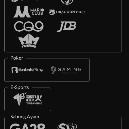
Poker
E-Sports
Sabung Ayam