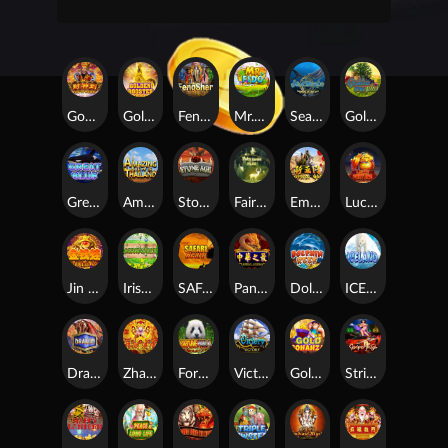
God Of Wealth
Golden Rooster
Feng Shen
Mr.Fido
Sea World
GoldenTree
Great Blue
Amazing Thailand
StoneAge
Fairy Garden
Emperor Gate
Lucky Fortune
Jin Qian Wa
Irish Luck
SAFARI Heat
Panda
Dolphin Reef
ICELAND
Dragon
Zhao Cai Jin Bao
Fortune Panda
Victory
Gold Bonanza
Striper Night