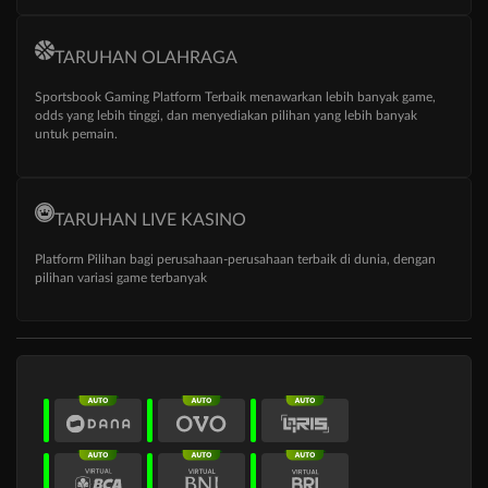
TARUHAN OLAHRAGA
Sportsbook Gaming Platform Terbaik menawarkan lebih banyak game,
odds yang lebih tinggi, dan menyediakan pilihan yang lebih banyak
untuk pemain.
TARUHAN LIVE KASINO
Platform Pilihan bagi perusahaan-perusahaan terbaik di dunia, dengan
pilihan variasi game terbanyak