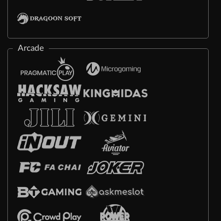
Arcade